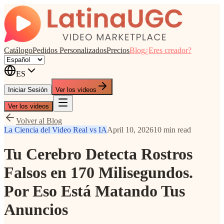
Catálogo
Pedidos Personalizados
Precios
Blog
¿Eres creador?
ES
Iniciar Sesión
Ver los videos
Ver los videos
Volver al Blog
La Ciencia del Video Real vs IA
April 10, 2026
10 min read
Tu Cerebro Detecta Rostros
Falsos en 170 Milisegundos.
Por Eso Está Matando Tus
Anuncios