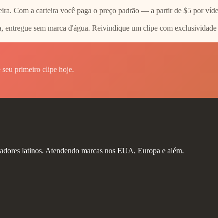
eira. Com a carteira você paga o preço padrão — a partir de $5 por v
ra, entregue sem marca d'água. Reivindique um clipe com exclusividade
 seu primeiro clipe hoje.
iadores latinos. Atendendo marcas nos EUA, Europa e além.