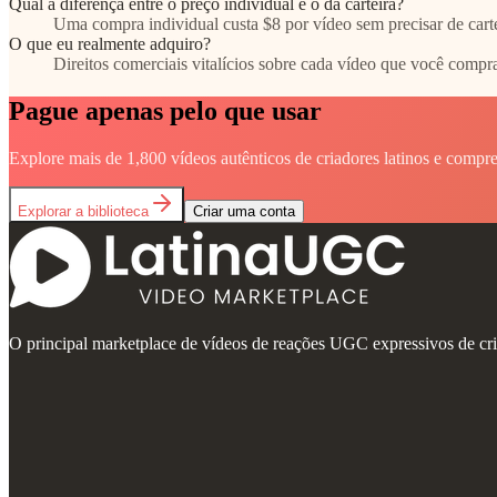
Qual a diferença entre o preço individual e o da carteira?
Uma compra individual custa $8 por vídeo sem precisar de cart
O que eu realmente adquiro?
Direitos comerciais vitalícios sobre cada vídeo que você comp
Pague apenas pelo que usar
Explore mais de 1,800 vídeos autênticos de criadores latinos e compre
Explorar a biblioteca
Criar uma conta
O principal marketplace de vídeos de reações UGC expressivos de cr