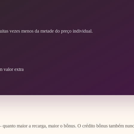
tas vezes menos da metade do preço individual.
m valor extra
 — quanto maior a recarga, maior o bônus. O crédito bônus também nunc