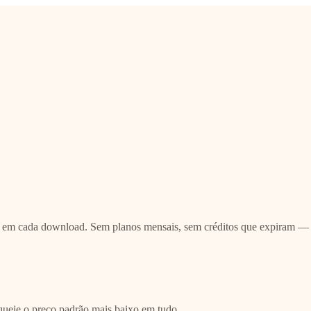
s em cada download. Sem planos mensais, sem créditos que expiram — 
queie o preço padrão mais baixo em tudo.