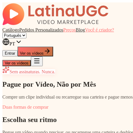
Catálogo
Pedidos Personalizados
Preços
Blog
Você é criador?
PT
Entrar
Ver os vídeos
Ver os vídeos
Sem assinaturas. Nunca.
Pague por Vídeo, Não por Mês
Compre um clipe individual ou recarregue sua carteira e pague meno
Duas formas de comprar
Escolha seu ritmo
Pegue um vídeo quando precisar, ou recarregue uma carteira e desblo