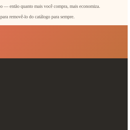
ídeo — então quanto mais você compra, mais economiza.
 para removê-lo do catálogo para sempre.