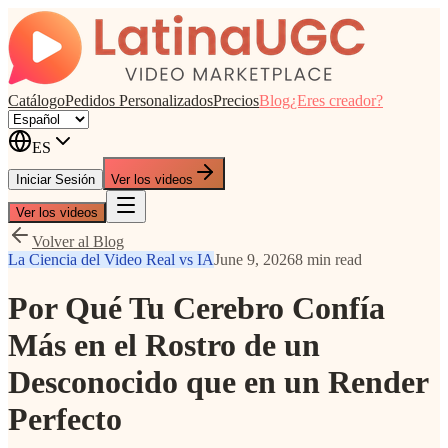
Catálogo
Pedidos Personalizados
Precios
Blog
¿Eres creador?
ES
Iniciar Sesión
Ver los videos
Ver los videos
Volver al Blog
La Ciencia del Video Real vs IA
June 9, 2026
8 min read
Por Qué Tu Cerebro Confía
Más en el Rostro de un
Desconocido que en un Render
Perfecto