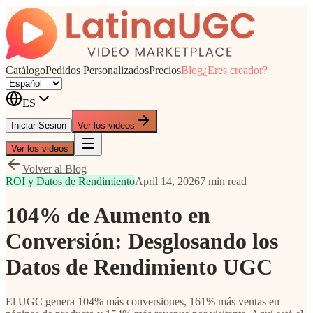
Catálogo
Pedidos Personalizados
Precios
Blog
¿Eres creador?
ES
Iniciar Sesión
Ver los videos
Ver los videos
Volver al Blog
ROI y Datos de Rendimiento
April 14, 2026
7 min read
104% de Aumento en
Conversión: Desglosando los
Datos de Rendimiento UGC
El UGC genera 104% más conversiones, 161% más ventas en