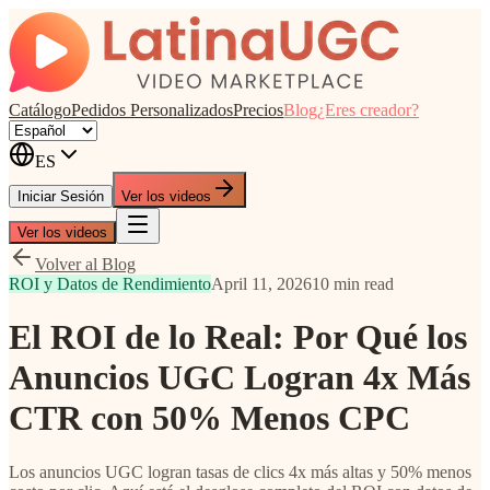
Catálogo
Pedidos Personalizados
Precios
Blog
¿Eres creador?
ES
Iniciar Sesión
Ver los videos
Ver los videos
Volver al Blog
ROI y Datos de Rendimiento
April 11, 2026
10 min read
El ROI de lo Real: Por Qué los
Anuncios UGC Logran 4x Más
CTR con 50% Menos CPC
Los anuncios UGC logran tasas de clics 4x más altas y 50% menos