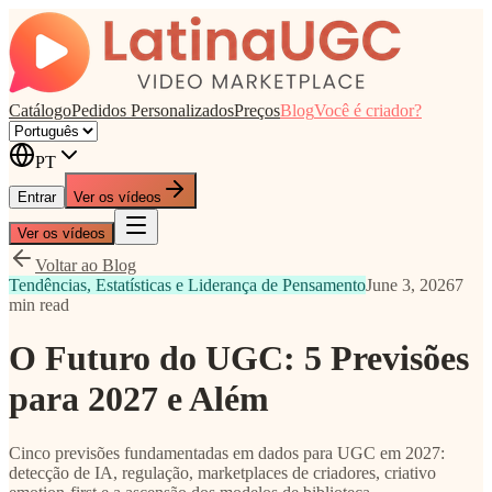
Catálogo
Pedidos Personalizados
Preços
Blog
Você é criador?
PT
Entrar
Ver os vídeos
Ver os vídeos
Voltar ao Blog
Tendências, Estatísticas e Liderança de Pensamento
June 3, 2026
7
min read
O Futuro do UGC: 5 Previsões
para 2027 e Além
Cinco previsões fundamentadas em dados para UGC em 2027:
detecção de IA, regulação, marketplaces de criadores, criativo