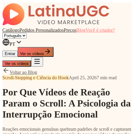
Catálogo
Pedidos Personalizados
Preços
Blog
Você é criador?
PT
Entrar
Ver os vídeos
Ver os vídeos
Voltar ao Blog
Scroll-Stopping e Ciência do Hook
April 25, 2026
7 min read
Por Que Vídeos de Reação
Param o Scroll: A Psicologia da
Interrupção Emocional
Reações emocionais genuínas quebram padrões de scroll e capturam