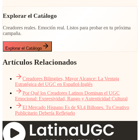
Explorar el Catálogo
Creadores reales. Emoción real. Listos para probar en tu próxima
campaña.
Explorar el Catálogo
Artículos Relacionados
Creadores Bilingües, Mayor Alcance: La Ventaja
Estratégica del UGC en Español-Inglés
Por Qué los Creadores Latinos Dominan el UGC
Emocional: Expresividad, Rango y Autenticidad Cultural
El Mercado Hispano Es de $3.4 Billones. Tu Creativo
Publicitario Debería Reflejarlo