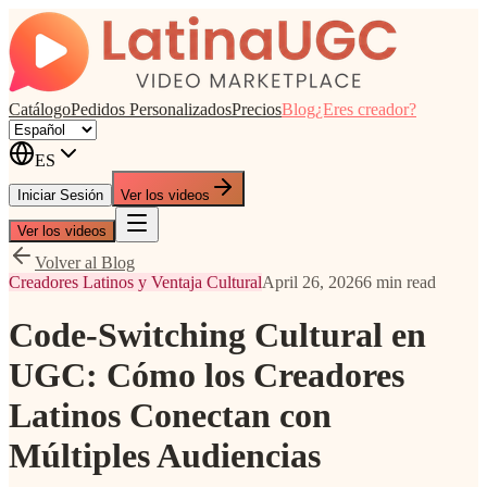
Catálogo
Pedidos Personalizados
Precios
Blog
¿Eres creador?
ES
Iniciar Sesión
Ver los videos
Ver los videos
Volver al Blog
Creadores Latinos y Ventaja Cultural
April 26, 2026
6 min read
Code-Switching Cultural en
UGC: Cómo los Creadores
Latinos Conectan con
Múltiples Audiencias