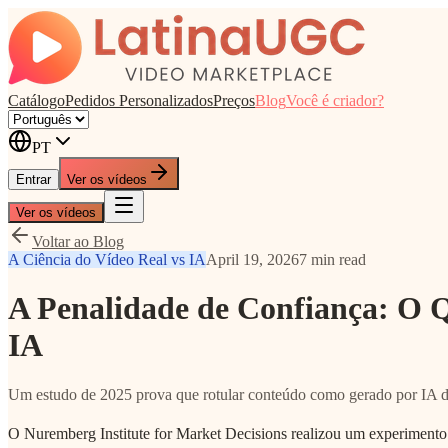
Catálogo
Pedidos Personalizados
Preços
Blog
Você é criador?
PT
Entrar
Ver os vídeos
Ver os vídeos
Voltar ao Blog
A Ciência do Vídeo Real vs IA
April 19, 2026
7 min read
A Penalidade de Confiança: O 
IA
Um estudo de 2025 prova que rotular conteúdo como gerado por IA di
O Nuremberg Institute for Market Decisions realizou um experimento