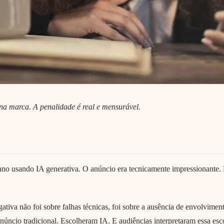
na marca. A penalidade é real e mensurável.
e ano usando IA generativa. O anúncio era tecnicamente impressionant
iva não foi sobre falhas técnicas, foi sobre a ausência de envolvimen
úncio tradicional. Escolheram IA. E audiências interpretaram essa es