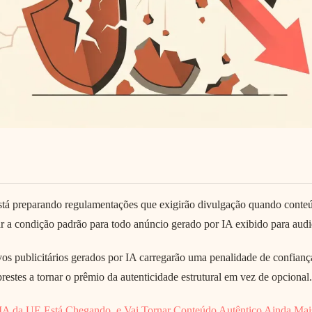
 está preparando regulamentações que exigirão divulgação quando conte
ar a condição padrão para todo anúncio gerado por IA exibido para audi
vos publicitários gerados por IA carregarão uma penalidade de confian
restes a tornar o prêmio da autenticidade estrutural em vez de opcional.
IA da UE Está Chegando, e Vai Tornar Conteúdo Autêntico Ainda Mai