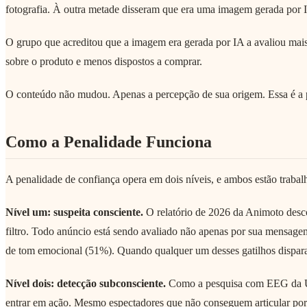
fotografia. À outra metade disseram que era uma imagem gerada por 
O grupo que acreditou que a imagem era gerada por IA a avaliou mais
sobre o produto e menos dispostos a comprar.
O conteúdo não mudou. Apenas a percepção de sua origem. Essa é a 
Como a Penalidade Funciona
A penalidade de confiança opera em dois níveis, e ambos estão trabalh
Nível um: suspeita consciente.
O relatório de 2026 da Animoto desco
filtro. Todo anúncio está sendo avaliado não apenas por sua mensagem
de tom emocional (51%). Quando qualquer um desses gatilhos dispara,
Nível dois: detecção subconsciente.
Como a pesquisa com EEG da U
entrar em ação. Mesmo espectadores que não conseguem articular po