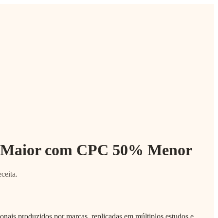
x Maior com CPC 50% Menor
ceita.
nais produzidos por marcas, replicadas em múltiplos estudos e