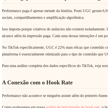
Performance paga é apenas metade da história. Posts UGC geram 6,9x
sociais, compartilhamentos e amplificação algorítmica.
Isso importa porque criativos de anúncios não existem isoladamente
alcance além da impressão paga. Cada uma dessas interações é um pon
No TikTok especificamente, UGC é 22% mais eficaz que conteúdo cr
plataforma é essencialmente otimizado para o tipo de conteúdo que UGC
Para uma análise completa dos dados específicos do TikTok, veja no
A Conexão com o Hook Rate
Performance não acontece se ninguém assiste além do primeiro frame
Como exploramos em nossa
análise de benchmarks de hook rate
, o h