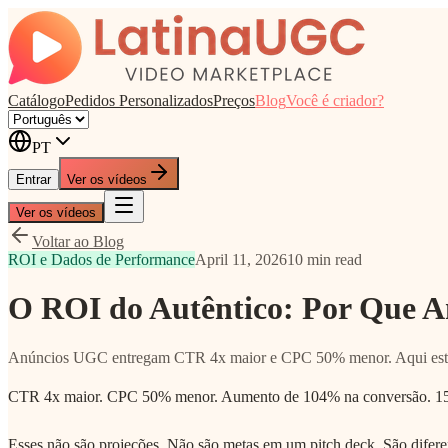
Catálogo
Pedidos Personalizados
Preços
Blog
Você é criador?
PT
Entrar
Ver os vídeos
Ver os vídeos
Voltar ao Blog
ROI e Dados de Performance
April 11, 2026
10 min read
O ROI do Autêntico: Por Que
Anúncios UGC entregam CTR 4x maior e CPC 50% menor. Aqui está a
CTR 4x maior. CPC 50% menor. Aumento de 104% na conversão. 154%
Esses não são projeções. Não são metas em um pitch deck. São difere