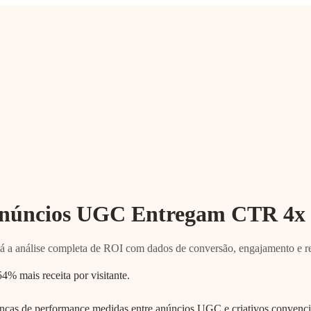
 Anúncios UGC Entregam CTR 4
 análise completa de ROI com dados de conversão, engajamento e re
 mais receita por visitante.
nças de performance medidas entre anúncios UGC e criativos convencio