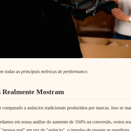
m todas as principais métricas de performance.
s Realmente Mostram
omparado a anúncios tradicionais produzidos por marcas. Isso se man
rdamos em nossa análise do aumento de 104% na conversão, rostos reais
 "pessoa real" em vez de "anúncio", o impulso de engajar se manifesta.