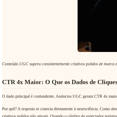
Conteúdo UGC supera consistentemente criativos polidos de marca e
CTR 4x Maior: O Que os Dados de Clique
O dado principal é contundente. Anúncios UGC geram CTR 4x maior c
Por quê? A resposta se conecta diretamente à neurociência. Como abo
criativos polidos não ativam. Quando o cérebro do espectador registra