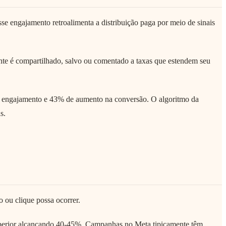
 engajamento retroalimenta a distribuição paga por meio de sinais
nte é compartilhado, salvo ou comentado a taxas que estendem seu
s engajamento e 43% de aumento na conversão. O algoritmo da
s.
ou clique possa ocorrer.
superior alcançando 40-45%. Campanhas no Meta tipicamente têm