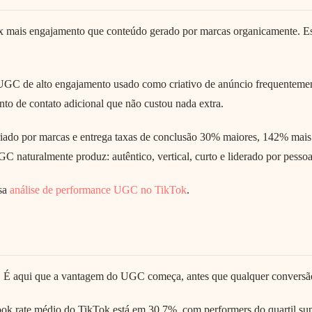
 mais engajamento que conteúdo gerado por marcas organicamente. Esse
. UGC de alto engajamento usado como criativo de anúncio frequenteme
to de contato adicional que não custou nada extra.
iado por marcas e entrega taxas de conclusão 30% maiores, 142% mai
 naturalmente produz: autêntico, vertical, curto e liderado por pessoa
ssa
análise de performance UGC no TikTok
.
. É aqui que a vantagem do UGC começa, antes que qualquer conversão 
ook rate médio do TikTok está em 30,7%, com performers do quartil 