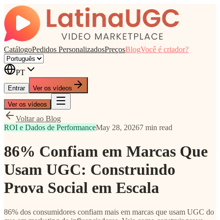
Catálogo
Pedidos Personalizados
Preços
Blog
Você é criador?
PT
Entrar
Ver os vídeos
Ver os vídeos
Voltar ao Blog
ROI e Dados de Performance
May 28, 2026
7 min read
86% Confiam em Marcas Que
Usam UGC: Construindo
Prova Social em Escala
86% dos consumidores confiam mais em marcas que usam UGC do