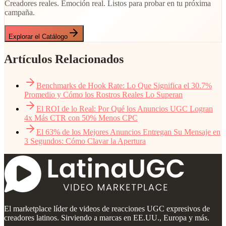
Creadores reales. Emoción real. Listos para probar en tu próxima
campaña.
Explorar el Catálogo
Artículos Relacionados
Benchmarks de Hook Rate: Lo Que Significa el 30.7%
Promedio y Cómo los Rostros Reales Lo Superan
El ROI de lo Real: Por Qué los Anuncios UGC Logran
4x Más CTR con 50% Menos CPC
El 63% de los Mejores Anuncios Entregan Su Mensaje en
3 Segundos: Cómo Clavar la Apertura
El marketplace líder de videos de reacciones UGC expresivos de
creadores latinos. Sirviendo a marcas en EE.UU., Europa y más.