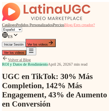
Catálogo
Pedidos Personalizados
Precios
Blog
¿Eres creador?
ES
Iniciar Sesión
Ver los videos
Ver los videos
Volver al Blog
ROI y Datos de Rendimiento
April 26, 2026
7 min read
UGC en TikTok: 30% Más
Completion, 142% Más
Engagement, 43% de Aumento
en Conversión