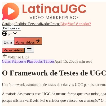
Catálogo
Pedidos Personalizados
Preços
Blog
Você é criador?
PT
Entrar
Ver os vídeos
Ver os vídeos
Voltar ao Blog
Guias Práticos e Playbooks Táticos
April 15, 2026
9 min read
O Framework de Testes de UGC:
Um framework estruturado de testes de criativos UGC para isolar emoç
A maioria das marcas testa UGC da mesma forma que testa tudo: joga
porque mistura variáveis. Foi o criador que venceu, ou a emoção? O 