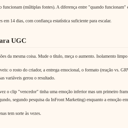
onam (múltiplas fontes). A diferença entre "quando funcionam" e "
em 14 dias, com confiança estatística suficiente para escalar.
 para UGC
ões da mesma coisa. Mude o título, meça o aumento. Isolamento limpo 
is: o rosto do criador, a entrega emocional, o formato (reação vs. 
as variáveis gerou o resultado.
ez o clip "vencedor" tinha uma emoção inferior mas um primeiro frame m
gundo, segundo pesquisa da InFront Marketing) enquanto a emoção em s
nas tem sorte às vezes.